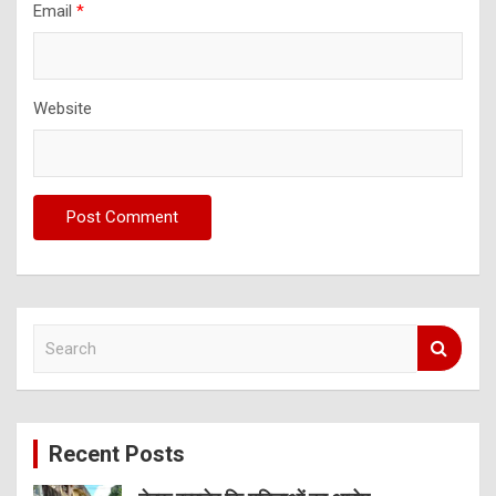
Email
*
Website
S
e
a
r
c
Recent Posts
h