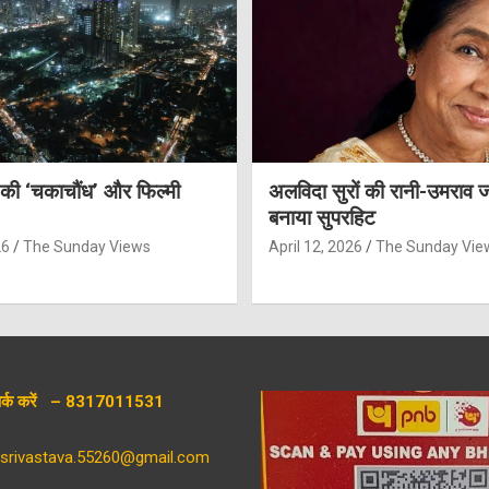
 की ‘चकाचौंध’ और फिल्मी
अलविदा सुरों की रानी-उमराव 
बनाया सुपरहिट
26
The Sunday Views
April 12, 2026
The Sunday Vie
संपर्क करें – 8317011531
aysrivastava.55260@gmail.com