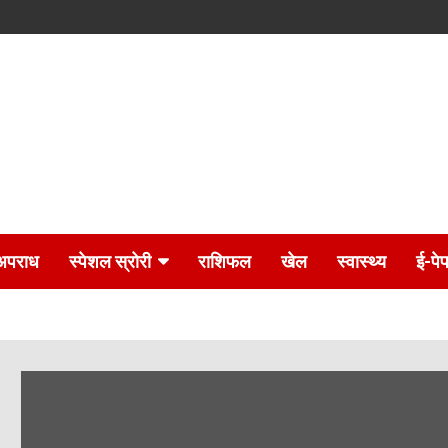
अपराध
स्पेशल स्रोरी
राशिफल
खेल
स्वास्थ्य
ई-पे