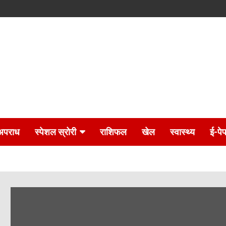
अपराध
स्पेशल स्रोरी
राशिफल
खेल
स्वास्थ्य
ई-पे