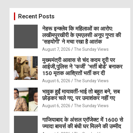
r
c
Recent Posts
h
नेहरू इन्क्लेव कि महिलाओं का आरोप:
लखीमपुरखीरी के एमएलसी अनूप गुप्ता की
‘सहयोगी’ ने मचा रखा है आतंक
August 7, 2026
The Sunday Views
मुख्यमंत्री आवास से चंद कदम दूरी पर
आईजी,पुलिस ने ‘फर्जी’ ‘भर्ती बोर्ड’ बनाकर
150 मृतक आश्रितों भर्ती कर दी
August 6, 2026
The Sunday Views
भावुक हुईं मायावतीं-भाई तो बहुत बने, सब
छोड़कर चले गए, पर उमाशंकर नहीं गए
August 6, 2026
The Sunday Views
गाजियाबाद के अंसल प्रॉजेक्ट में 1600 से
ज्यादा बायर्स की बंधी घर मिलने की उम्मीद