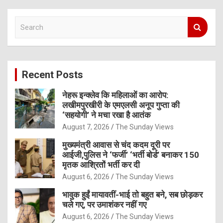
S
e
a
r
c
Recent Posts
h
नेहरू इन्क्लेव कि महिलाओं का आरोप:
लखीमपुरखीरी के एमएलसी अनूप गुप्ता की
‘सहयोगी’ ने मचा रखा है आतंक
August 7, 2026
The Sunday Views
मुख्यमंत्री आवास से चंद कदम दूरी पर
आईजी,पुलिस ने ‘फर्जी’ ‘भर्ती बोर्ड’ बनाकर 150
मृतक आश्रितों भर्ती कर दी
August 6, 2026
The Sunday Views
भावुक हुईं मायावतीं-भाई तो बहुत बने, सब छोड़कर
चले गए, पर उमाशंकर नहीं गए
August 6, 2026
The Sunday Views