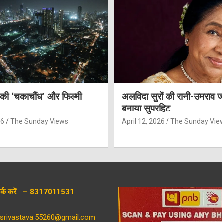
 की ‘चकाचौंध’ और फिल्मी
अलविदा सुरों की रानी-उमराव 
बनाया सुपरहिट
26
The Sunday Views
April 12, 2026
The Sunday Vie
संपर्क करें – 8317011531
aysrivastava.55260@gmail.com