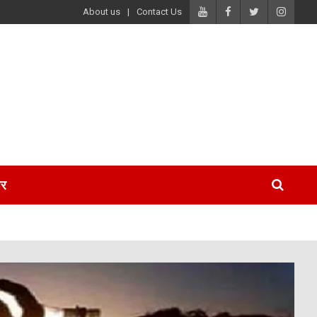
About us
Contact Us
पर