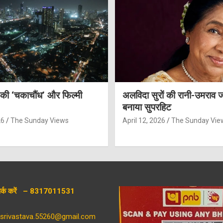
 की ‘चकाचौंध’ और फिल्मी
अलविदा सुरों की रानी-उमराव 
बनाया सुपरहिट
26
The Sunday Views
April 12, 2026
The Sunday Vie
संपर्क करें – 8317011531
aysrivastava.55260@gmail.com