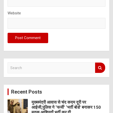
Website
S
e
a
r
c
Recent Posts
h
मुख्यमंत्री आवास से चंद कदम दूरी पर
आईजी,पुलिस ने ‘फर्जी’ ‘भर्ती बोर्ड’ बनाकर 150
मृतक आश्रितों भर्ती कर दी