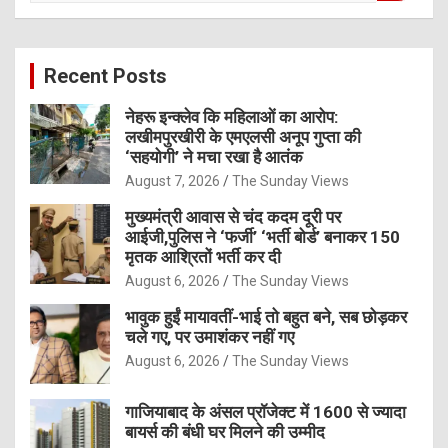
a
r
c
Recent Posts
h
नेहरू इन्क्लेव कि महिलाओं का आरोप:
लखीमपुरखीरी के एमएलसी अनूप गुप्ता की
‘सहयोगी’ ने मचा रखा है आतंक
August 7, 2026
The Sunday Views
मुख्यमंत्री आवास से चंद कदम दूरी पर
आईजी,पुलिस ने ‘फर्जी’ ‘भर्ती बोर्ड’ बनाकर 150
मृतक आश्रितों भर्ती कर दी
August 6, 2026
The Sunday Views
भावुक हुईं मायावतीं-भाई तो बहुत बने, सब छोड़कर
चले गए, पर उमाशंकर नहीं गए
August 6, 2026
The Sunday Views
गाजियाबाद के अंसल प्रॉजेक्ट में 1600 से ज्यादा
बायर्स की बंधी घर मिलने की उम्मीद