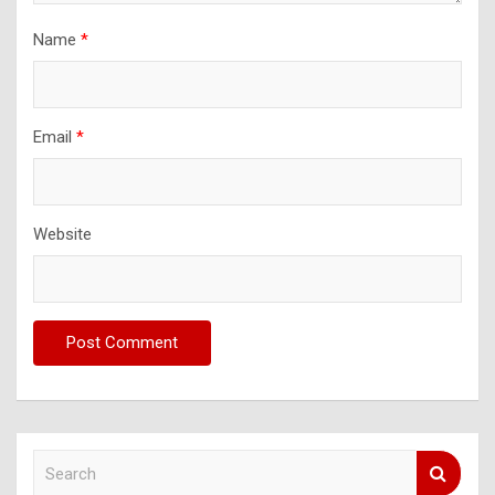
Name
*
Email
*
Website
S
e