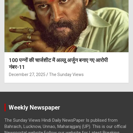
100 पन्नों की चार्जशीट में अल्लू अर्जुन बनाए गए आरोपी
नंबर-11
December 27, 2025
The Sunday Views
Weekly Newspaper
The Sunday Views Hindi Daily NewsPaper Is publised from
Bahraich, Lucknow, Unnao, Maharajganj (UP). This is our offical
Newsportal website.Follow our website for Latest Breaking