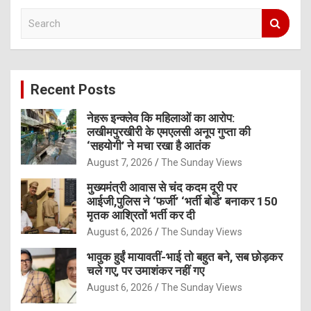
S
e
a
r
c
Recent Posts
h
नेहरू इन्क्लेव कि महिलाओं का आरोप:
लखीमपुरखीरी के एमएलसी अनूप गुप्ता की
‘सहयोगी’ ने मचा रखा है आतंक
August 7, 2026
The Sunday Views
मुख्यमंत्री आवास से चंद कदम दूरी पर
आईजी,पुलिस ने ‘फर्जी’ ‘भर्ती बोर्ड’ बनाकर 150
मृतक आश्रितों भर्ती कर दी
August 6, 2026
The Sunday Views
भावुक हुईं मायावतीं-भाई तो बहुत बने, सब छोड़कर
चले गए, पर उमाशंकर नहीं गए
August 6, 2026
The Sunday Views