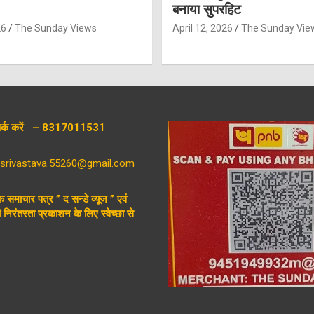
बनाया सुपरहिट
26
The Sunday Views
April 12, 2026
The Sunday Vie
संपर्क करें – 8317011531
aysrivastava.55260@gmail.com
िक समाचार पत्र ” द सन्डे व्यूज ” एवं
निरंतरता प्रकाशन के लिए स्वेच्छा से