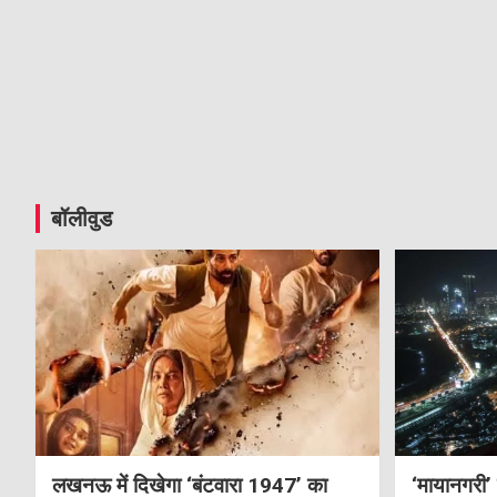
बॉलीवुड
लखनऊ में दिखेगा ‘बंटवारा 1947’ का
‘मायानगरी’