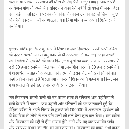
करा लिया लेकिन अस्पताल की फीस के लिए पैसे न जुटा पाई। लाचार पति
पर केवल पांच सौ रुपये थे। डॉक्टर ने कहा पैसे नहीं हैं तो बदले में अपना बेटा
देना पड़ेगा। डॉक्टर ने प्रसव की कीमत के बदले उसका बेटा ले लिया। कुछ
और पैसे देकर कागजों पर अंगूठा लगवा लिया और बच्चा अपने रिश्तेदार को
बेच दिया।
दरसल मोतीमहल के संभु नगर में रिक्शा चालक शिवचरण अपनी पत्नी बबिता
को प्रसव कराने आगरा यमुनापार जे पी अस्पताल ले गया जहां जहां उसकी
पत्नी बबिता ने एक बेटे को जन्म दिया ,जब छूती का बक्त आया था अस्पताल ने
उसे 30 हजार रुपये का बिल थमा दिया ,जब शिव चरण ने 30 हजार रुपये देने
में अश्मर्थता जताई तो अस्पताल की तरफ से उसके वेटे को खरीदने की बात
कही लेकिन कहावत है ‘मरता क्या न करता’ शिवचरण ने पहले मना किया, बाद
मे अस्पताल ने उसे 60 हजार रुपये देकर टरका दिया।
जब शिवचरण अपनी पत्नी को घर वापस लाया तो परिजन और पड़ोसियों ने
बच्चे के बारे में जाना। जब पड़ोसी और परिजनों को यह जानकारी हुई कि
पीड़िता बबीता ने अपने जिगर के टुकड़े को ₹100000 में अस्पताल प्रबंधन को
ही बेच दिया तो लोगों ने उन पति पत्नी को ताने देना शुरू कर दिया। बस बबीता
और शिवचरण को यहीं से हीन भावना होने लगी और यह बात स्थानीय पार्षद
और स्वास्थ्य विभाग की टीम को जानकारी दी। शिवचरण का बच्चा अभी वापस