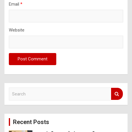
Email
*
Website
S
e
a
r
c
Recent Posts
h