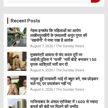
a
r
c
Recent Posts
h
नेहरू इन्क्लेव कि महिलाओं का आरोप:
लखीमपुरखीरी के एमएलसी अनूप गुप्ता की
‘सहयोगी’ ने मचा रखा है आतंक
August 7, 2026
The Sunday Views
मुख्यमंत्री आवास से चंद कदम दूरी पर
आईजी,पुलिस ने ‘फर्जी’ ‘भर्ती बोर्ड’ बनाकर 150
मृतक आश्रितों भर्ती कर दी
August 6, 2026
The Sunday Views
भावुक हुईं मायावतीं-भाई तो बहुत बने, सब छोड़कर
चले गए, पर उमाशंकर नहीं गए
August 6, 2026
The Sunday Views
गाजियाबाद के अंसल प्रॉजेक्ट में 1600 से ज्यादा
बायर्स की बंधी घर मिलने की उम्मीद