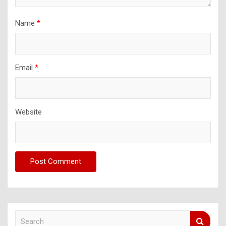
Name
*
Email
*
Website
S
e