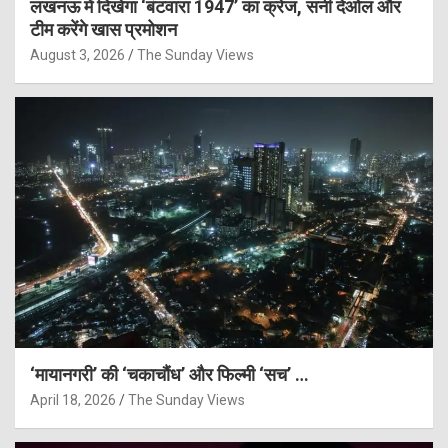
लखनऊ में दिखेगा ‘बंटवारा 1947’ का क्रेज, सनी देओल और
टीम करेंगे खास प्रमोशन
August 3, 2026
The Sunday Views
‘मायानगरी’ की ‘चकाचौंध’ और फिल्मी ‘सच’ …
April 18, 2026
The Sunday Views