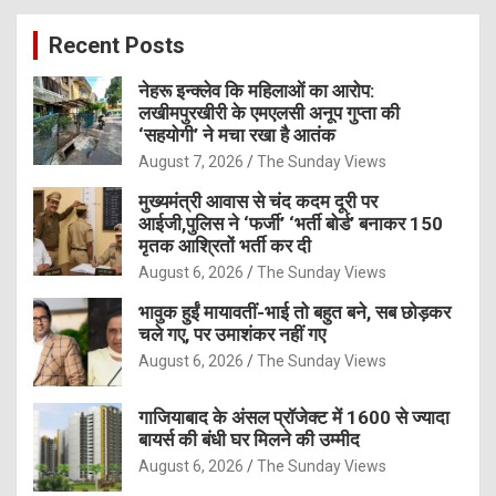
c
Recent Posts
h
नेहरू इन्क्लेव कि महिलाओं का आरोप:
लखीमपुरखीरी के एमएलसी अनूप गुप्ता की
‘सहयोगी’ ने मचा रखा है आतंक
August 7, 2026
The Sunday Views
मुख्यमंत्री आवास से चंद कदम दूरी पर
आईजी,पुलिस ने ‘फर्जी’ ‘भर्ती बोर्ड’ बनाकर 150
मृतक आश्रितों भर्ती कर दी
August 6, 2026
The Sunday Views
भावुक हुईं मायावतीं-भाई तो बहुत बने, सब छोड़कर
चले गए, पर उमाशंकर नहीं गए
August 6, 2026
The Sunday Views
गाजियाबाद के अंसल प्रॉजेक्ट में 1600 से ज्यादा
बायर्स की बंधी घर मिलने की उम्मीद
August 6, 2026
The Sunday Views