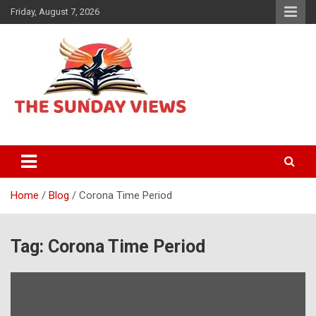
Skip
Friday, August 7, 2026
to
content
Daily Hindi News
The Sunday views
Home
Blog
Corona Time Period
Tag:
Corona Time Period