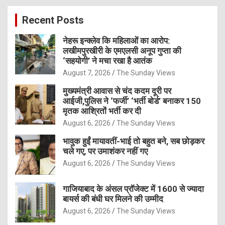
c
Recent Posts
h
नेहरू इन्क्लेव कि महिलाओं का आरोप:
लखीमपुरखीरी के एमएलसी अनूप गुप्ता की
‘सहयोगी’ ने मचा रखा है आतंक
August 7, 2026
The Sunday Views
मुख्यमंत्री आवास से चंद कदम दूरी पर
आईजी,पुलिस ने ‘फर्जी’ ‘भर्ती बोर्ड’ बनाकर 150
मृतक आश्रितों भर्ती कर दी
August 6, 2026
The Sunday Views
भावुक हुईं मायावतीं-भाई तो बहुत बने, सब छोड़कर
चले गए, पर उमाशंकर नहीं गए
August 6, 2026
The Sunday Views
गाजियाबाद के अंसल प्रॉजेक्ट में 1600 से ज्यादा
बायर्स की बंधी घर मिलने की उम्मीद
August 6, 2026
The Sunday Views