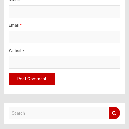
Email
*
Website
S
e
a
r