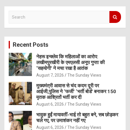
S
e
a
r
c
Recent Posts
h
नेहरू इन्क्लेव कि महिलाओं का आरोप:
लखीमपुरखीरी के एमएलसी अनूप गुप्ता की
‘सहयोगी’ ने मचा रखा है आतंक
August 7, 2026
The Sunday Views
मुख्यमंत्री आवास से चंद कदम दूरी पर
आईजी,पुलिस ने ‘फर्जी’ ‘भर्ती बोर्ड’ बनाकर 150
मृतक आश्रितों भर्ती कर दी
August 6, 2026
The Sunday Views
भावुक हुईं मायावतीं-भाई तो बहुत बने, सब छोड़कर
चले गए, पर उमाशंकर नहीं गए
August 6, 2026
The Sunday Views