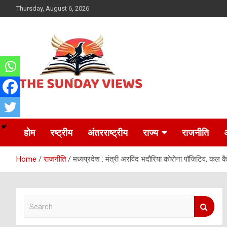
Skip
Thursday, August 6, 2026
to
content
Daily Hindi News
The Sunday views
होम
रष्ट्रीय
अंतरराष्ट्रीय
राज्य
राजनीति
Home
राजनीति
मध्यप्रदेश : मंत्री अरविंद भदौरिया कोरोना पॉजिटिव, कल कै
S
e
a