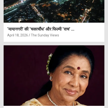
‘मायानगरी’ की ‘चकाचौंध’ और फिल्मी ‘सच’ …
April 18, 2026
The Sunday Views