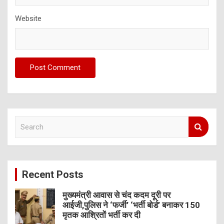
Website
S
e
a
r
c
Recent Posts
h
मुख्यमंत्री आवास से चंद कदम दूरी पर
आईजी,पुलिस ने ‘फर्जी’ ‘भर्ती बोर्ड’ बनाकर 150
मृतक आश्रितों भर्ती कर दी