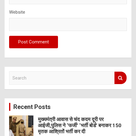
Website
S
e
a
r
c
Recent Posts
h
मुख्यमंत्री आवास से चंद कदम दूरी पर
आईजी,पुलिस ने ‘फर्जी’ ‘भर्ती बोर्ड’ बनाकर 150
मृतक आश्रितों भर्ती कर दी