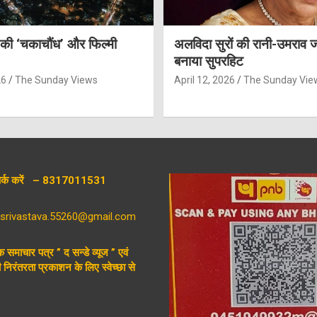
 की ‘चकाचौंध’ और फिल्मी
अलविदा सुरों की रानी-उमराव 
बनाया सुपरहिट
26
The Sunday Views
April 12, 2026
The Sunday Vie
संपर्क करें – 8317011531
aysrivastava.55260@gmail.com
िक समाचार पत्र ” द सन्डे व्यूज ” एवं
निरंतरता प्रकाशन के लिए स्वेच्छा से