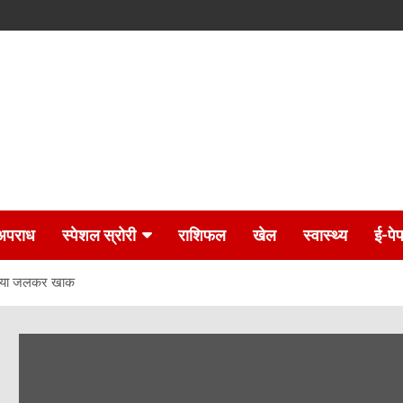
अपराध
स्पेशल स्रोरी
राशिफल
खेल
स्वास्थ्य
ई-पे
ाड़िया जलकर खाक