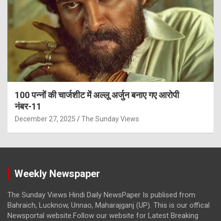
100 पन्नों की चार्जशीट में अल्लू अर्जुन बनाए गए आरोपी
नंबर-11
December 27, 2025
The Sunday Views
Weekly Newspaper
The Sunday Views Hindi Daily NewsPaper Is publised from
Bahraich, Lucknow, Unnao, Maharajganj (UP). This is our offical
Newsportal website.Follow our website for Latest Breaking