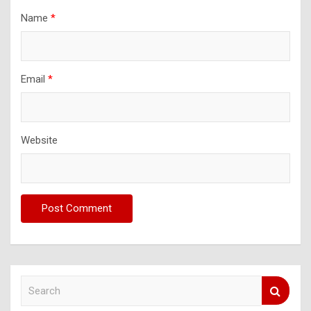
Name
*
Email
*
Website
S
e