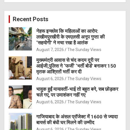
a
r
c
Recent Posts
h
नेहरू इन्क्लेव कि महिलाओं का आरोप:
लखीमपुरखीरी के एमएलसी अनूप गुप्ता की
‘सहयोगी’ ने मचा रखा है आतंक
August 7, 2026
The Sunday Views
मुख्यमंत्री आवास से चंद कदम दूरी पर
आईजी,पुलिस ने ‘फर्जी’ ‘भर्ती बोर्ड’ बनाकर 150
मृतक आश्रितों भर्ती कर दी
August 6, 2026
The Sunday Views
भावुक हुईं मायावतीं-भाई तो बहुत बने, सब छोड़कर
चले गए, पर उमाशंकर नहीं गए
August 6, 2026
The Sunday Views
गाजियाबाद के अंसल प्रॉजेक्ट में 1600 से ज्यादा
बायर्स की बंधी घर मिलने की उम्मीद
August 6, 2026
The Sunday Views