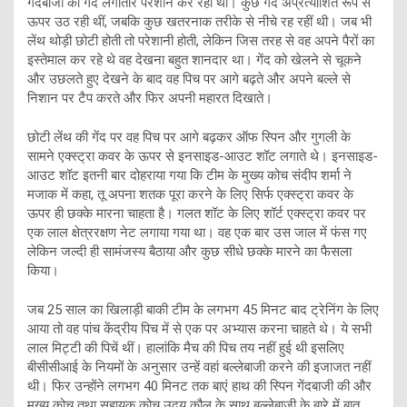
गेंदबाजों की गेंदें लगातार परेशान कर रही थीं। कुछ गेंद अप्रत्याशित रूप से
ऊपर उठ रही थीं, जबकि कुछ खतरनाक तरीके से नीचे रह रहीं थी। जब भी
लेंथ थोड़ी छोटी होती तो परेशानी होती, लेकिन जिस तरह से वह अपने पैरों का
इस्तेमाल कर रहे थे वह देखना बहुत शानदार था। गेंद को खेलने से चूकने
और उछलते हुए देखने के बाद वह पिच पर आगे बढ़ते और अपने बल्ले से
निशान पर टैप करते और फिर अपनी महारत दिखाते।
छोटी लेंथ की गेंद पर वह पिच पर आगे बढ़कर ऑफ स्पिन और गुगली के
सामने एक्स्ट्रा कवर के ऊपर से इनसाइड-आउट शॉट लगाते थे। इनसाइड-
आउट शॉट इतनी बार दोहराया गया कि टीम के मुख्य कोच संदीप शर्मा ने
मजाक में कहा, तू अपना शतक पूरा करने के लिए सिर्फ एक्स्ट्रा कवर के
ऊपर ही छक्के मारना चाहता है। गलत शॉट के लिए शॉर्ट एक्स्ट्रा कवर पर
एक लाल क्षेत्ररक्षण नेट लगाया गया था। वह एक बार उस जाल में फंस गए
लेकिन जल्दी ही सामंजस्य बैठाया और कुछ सीधे छक्के मारने का फैसला
किया।
जब 25 साल का खिलाड़ी बाकी टीम के लगभग 45 मिनट बाद ट्रेनिंग के लिए
आया तो वह पांच केंद्रीय पिच में से एक पर अभ्यास करना चाहते थे। ये सभी
लाल मिट्टी की पिचें थीं। हालांकि मैच की पिच तय नहीं हुई थी इसलिए
बीसीसीआई के नियमों के अनुसार उन्हें वहां बल्लेबाजी करने की इजाजत नहीं
थी। फिर उन्होंने लगभग 40 मिनट तक बाएं हाथ की स्पिन गेंदबाजी की और
मुख्य कोच तथा सहायक कोच उदय कौल के साथ बल्लेबाजी के बारे में बात