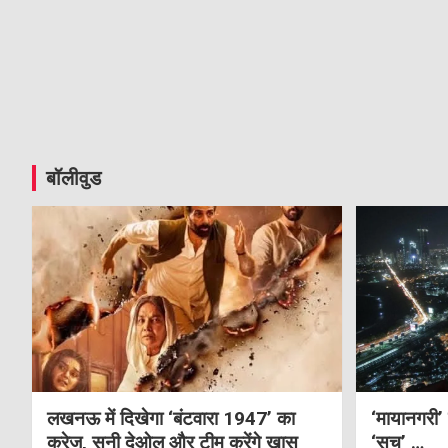
बॉलीवुड
लखनऊ में दिखेगा ‘बंटवारा 1947’ का
‘मायानगरी’
क्रेज, सनी देओल और टीम करेंगे खास
‘सच’ …