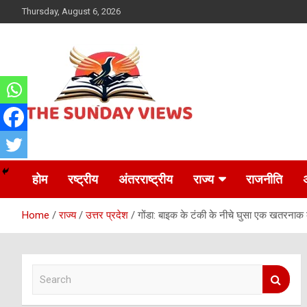
Skip
Thursday, August 6, 2026
to
content
Daily Hindi News
The Sunday views
होम
रष्ट्रीय
अंतरराष्ट्रीय
राज्य
राजनीति
Home
राज्य
उत्तर प्रदेश
गोंडा: बाइक के टंकी के नीचे घुसा एक खतरनाक 
S
e
a