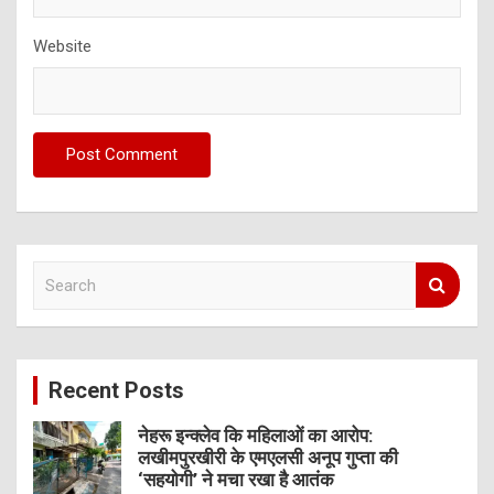
Website
S
e
a
r
c
Recent Posts
h
नेहरू इन्क्लेव कि महिलाओं का आरोप:
लखीमपुरखीरी के एमएलसी अनूप गुप्ता की
‘सहयोगी’ ने मचा रखा है आतंक