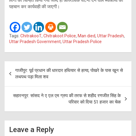
लोगो को चिन्हित किया गया जल्द ही आपराधिक घटना देने वाले ब्यक्तियों की
पहचान कर कार्यवाही की जाएगी।
Tags:
ChitrakooT
,
Chitrakoot Police
,
Man died
,
Uttar Pradesh
,
Uttar Pradesh Government
,
Uttar Pradesh Police
Post
गाजीपुर: पूर्व प्रधान की धारदार हथियार से हत्या, पोखरे के पास खून से
navigation
लथपथ पड़ा मिला शव
सहारनपुर: सांसद ने ए एल एम ग्रुप की तरफ से शहीद रणजीत सिंह के
परिवार को दिया 51 हजार का चेक
Leave a Reply