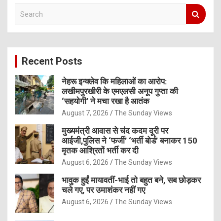
S
e
a
r
c
Recent Posts
h
नेहरू इन्क्लेव कि महिलाओं का आरोप:
लखीमपुरखीरी के एमएलसी अनूप गुप्ता की
‘सहयोगी’ ने मचा रखा है आतंक
August 7, 2026
The Sunday Views
मुख्यमंत्री आवास से चंद कदम दूरी पर
आईजी,पुलिस ने ‘फर्जी’ ‘भर्ती बोर्ड’ बनाकर 150
मृतक आश्रितों भर्ती कर दी
August 6, 2026
The Sunday Views
भावुक हुईं मायावतीं-भाई तो बहुत बने, सब छोड़कर
चले गए, पर उमाशंकर नहीं गए
August 6, 2026
The Sunday Views