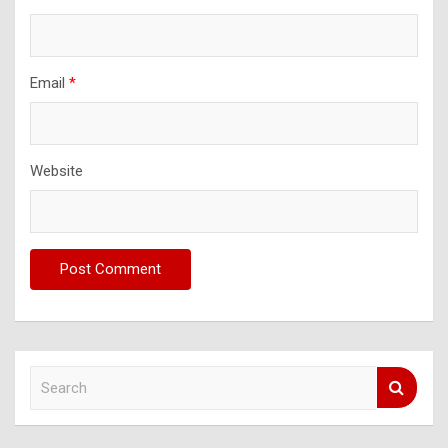
Email
*
Website
S
e
a
r