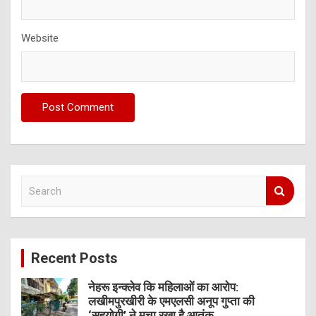
Website
S
e
a
r
c
Recent Posts
h
नेहरू इन्क्लेव कि महिलाओं का आरोप:
लखीमपुरखीरी के एमएलसी अनूप गुप्ता की
‘सहयोगी’ ने मचा रखा है आतंक