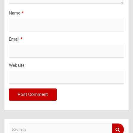
Name
*
Email
*
Website
S
e