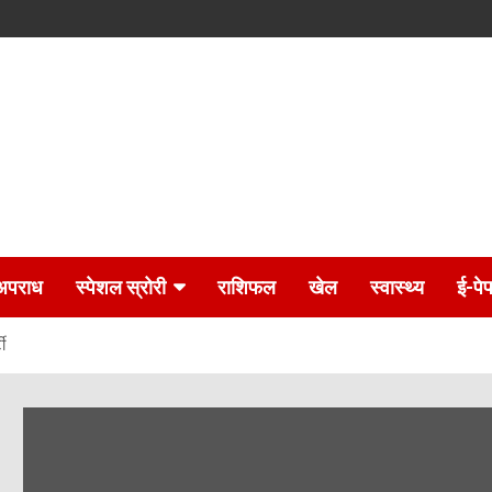
अपराध
स्पेशल स्रोरी
राशिफल
खेल
स्वास्थ्य
ई-पे
ी