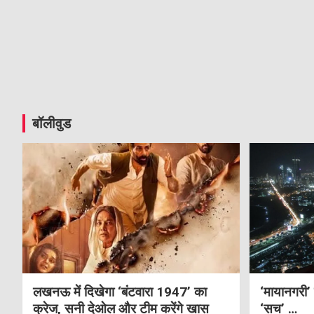
बॉलीवुड
लखनऊ में दिखेगा ‘बंटवारा 1947’ का
‘मायानगरी’
क्रेज, सनी देओल और टीम करेंगे खास
‘सच’ …