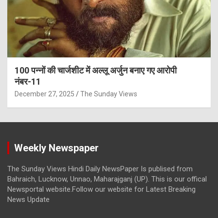
100 पन्नों की चार्जशीट में अल्लू अर्जुन बनाए गए आरोपी
नंबर-11
December 27, 2025
The Sunday Views
Weekly Newspaper
The Sunday Views Hindi Daily NewsPaper Is publised from
Bahraich, Lucknow, Unnao, Maharajganj (UP). This is our offical
Newsportal website.Follow our website for Latest Breaking
News Update