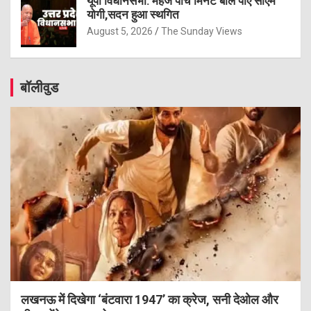
यूपी विधानसभा: महज पांच मिनट बोल पाए सीएम
योगी,सदन हुआ स्थगित
August 5, 2026
The Sunday Views
बॉलीवुड
लखनऊ में दिखेगा ‘बंटवारा 1947’ का क्रेज, सनी देओल और