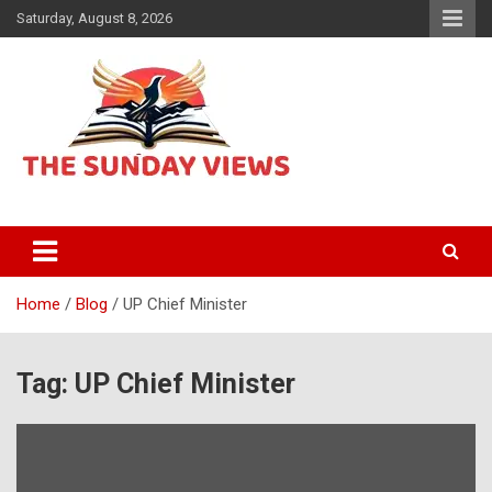
Skip
Saturday, August 8, 2026
to
content
Daily Hindi News
The Sunday views
Home
Blog
UP Chief Minister
Tag:
UP Chief Minister