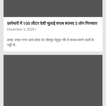
छापेमारी में 100 लीटर देशी चुलाई शराब बरामद 5 लोग गिरफ्तार
December 2, 2020
बगहा: बगहा नगर थाना क्षेत्र के जीतपुर मेहुड़ा गाँव मे शराब बनाने वालों के
भठ्ठी से…