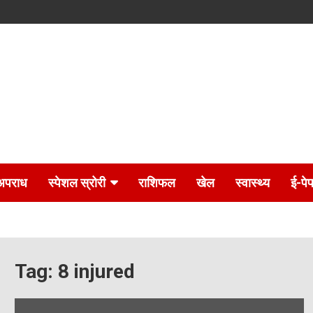
अपराध
स्पेशल स्रोरी
राशिफल
खेल
स्वास्थ्य
ई-पे
Tag:
8 injured