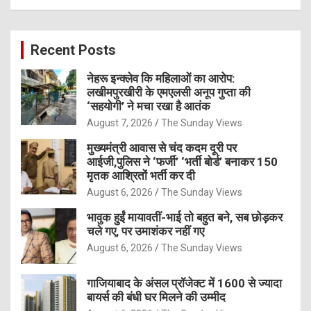
a
r
c
Recent Posts
h
नेहरू इन्क्लेव कि महिलाओं का आरोप:
लखीमपुरखीरी के एमएलसी अनूप गुप्ता की
‘सहयोगी’ ने मचा रखा है आतंक
August 7, 2026
The Sunday Views
मुख्यमंत्री आवास से चंद कदम दूरी पर
आईजी,पुलिस ने ‘फर्जी’ ‘भर्ती बोर्ड’ बनाकर 150
मृतक आश्रितों भर्ती कर दी
August 6, 2026
The Sunday Views
भावुक हुईं मायावतीं-भाई तो बहुत बने, सब छोड़कर
चले गए, पर उमाशंकर नहीं गए
August 6, 2026
The Sunday Views
गाजियाबाद के अंसल प्रॉजेक्ट में 1600 से ज्यादा
बायर्स की बंधी घर मिलने की उम्मीद