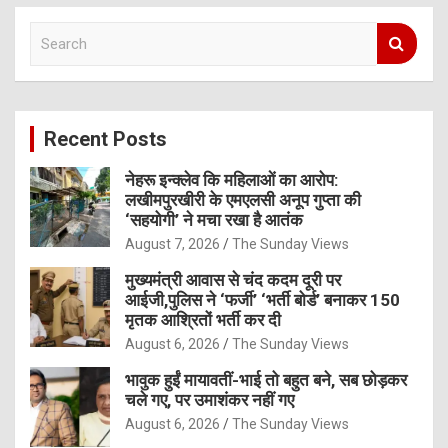
S
e
a
r
c
Recent Posts
h
नेहरू इन्क्लेव कि महिलाओं का आरोप:
लखीमपुरखीरी के एमएलसी अनूप गुप्ता की
‘सहयोगी’ ने मचा रखा है आतंक
August 7, 2026
The Sunday Views
मुख्यमंत्री आवास से चंद कदम दूरी पर
आईजी,पुलिस ने ‘फर्जी’ ‘भर्ती बोर्ड’ बनाकर 150
मृतक आश्रितों भर्ती कर दी
August 6, 2026
The Sunday Views
भावुक हुईं मायावतीं-भाई तो बहुत बने, सब छोड़कर
चले गए, पर उमाशंकर नहीं गए
August 6, 2026
The Sunday Views