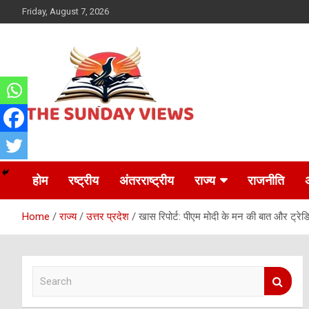
Skip
Friday, August 7, 2026
to
content
Daily Hindi News
The Sunday views
होम
रष्ट्रीय
अंतरराष्ट्रीय
राज्य
राजनीति
Home
राज्य
उत्तर प्रदेश
खास रिपोर्ट: पीएम मोदी के मन की बात और ट्रे
S
e
a