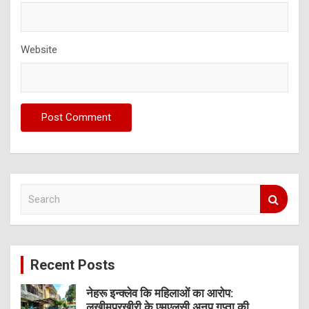
Website
S
e
a
r
c
Recent Posts
h
नेहरू इन्क्लेव कि महिलाओं का आरोप:
लखीमपुरखीरी के एमएलसी अनूप गुप्ता की