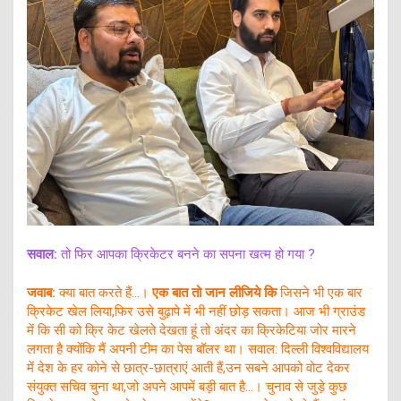
सवाल:
तो फिर आपका क्रिकेटर बनने का सपना खत्म हो गया ?
जवाब:
क्या बात करते हैं…।
एक बात तो जान लीजिये कि
जिसने भी एक बार
क्रिकेट खेल लिया,फिर उसे बुढ़ापे में भी नहीं छोड़ सकता। आज भी ग्राउंड
में कि सी को क्रि केट खेलते देखता हूं तो अंदर का क्रिकेटिया जोर मारने
लगता है क्योंकि मैं अपनी टीम का पेस बॉलर था। सवाल: दिल्ली विश्वविद्यालय
में देश के हर कोने से छात्र-छात्राएं आती हैं,उन सबने आपको वोट देकर
संयुक्त सचिव चुना था,जो अपने आपमें बड़ी बात है…। चुनाव से जुड़े कुछ