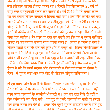
किस्से बताए जो आपको हमेशा याद रहेंगे? जवाब: सबसे पहले तो मैं बताऊं।
मेरा इलेक्शन लडऩा ही बड़ा वाक्या रहा। दिल्ली विश्वविद्यालय में 25 वर्ष की
उम्र तक ही प्रत्याशी चुनाव लड़ सकता है। वर्ष 2019 में मैंने चुनाव लडऩे
का मन बनाया लेकिन संगठन ने टिकट नहीं दिया। इसी बीच कोविड की लहर
आ गयी और लगभग डेढ़ वर्ष बाद जब डीयू खुला तो मेरी उम्र 25 वर्ष हो गयी
थी,इसलिये मैं तो चुनाव में किसी सूरत में खड़ा हो ही नहीं सकता था। बावजूद
इसके मैं कोविड में भी छात्रों की समस्याओं को दूर करता रहा। मैंने सोचा जो
होगा देखा जायेगा। मेरे काम को देख सब कहने लगे कि जब ये चुनाव नहीं लड़
सकता तो क्यों बेवजह सबकी मदद करता रहता है। लगता है पागल हो गया है
लेकिन कहते हैं ना कि होनी को कुछ और ही मंजूर था। दिल्ली विश्वविद्यालय ने
चुनाव से 10-15 दिन पूर्व एक नोटिफिकेसन निकाला जिसमें लिखा था कि
कोविड की वजह से चुनाव लडऩे क इच्छुक जिन छात्रों की उम्र सीमा निकल
गयी है,उनके लिये उनके लिये 3 वर्ष की छूट दी जाती है। फिर क्या था, मानों
ईश्वर ने मेरे नि:स्वार्थ मेहनत और ईमानदारी से किये गये काम का ईनाम दे
दिया। मैं चुनाव लड़ा और बंपर वोट से जीतकर संयुक्त सचिव बना।
हां एक वाक्या और है
,जो दिलो-दिमाग में हमेशा छाया रहेगा। चुनाव के दौरान
मेरे साथी दिन में प्रचार करते थें और रात में पोस्टल लगाने का काम। यही
काम अन्य प्रत्याशी के सहयोगी भी करते थे। एक बार रात में ही दो गुटों के
बीच वर्चस्व की जंग छिड़ गयी। एक गुट ने दूसरे प्रत्याशी के गाड़ी पर हमला
कर तहस-नहस कर देते हैं। अगले दिन दूसरे गुट ने तोडफ़ोड़ करने वाले गुट
की करोड़ों की गाड़ी में आग लगा देते हैं। ये मामला काफी चर्चा में इसलिये रहा