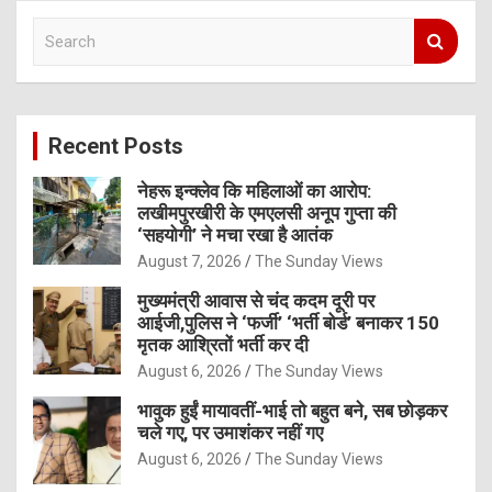
S
e
a
r
c
Recent Posts
h
नेहरू इन्क्लेव कि महिलाओं का आरोप:
लखीमपुरखीरी के एमएलसी अनूप गुप्ता की
‘सहयोगी’ ने मचा रखा है आतंक
August 7, 2026
The Sunday Views
मुख्यमंत्री आवास से चंद कदम दूरी पर
आईजी,पुलिस ने ‘फर्जी’ ‘भर्ती बोर्ड’ बनाकर 150
मृतक आश्रितों भर्ती कर दी
August 6, 2026
The Sunday Views
भावुक हुईं मायावतीं-भाई तो बहुत बने, सब छोड़कर
चले गए, पर उमाशंकर नहीं गए
August 6, 2026
The Sunday Views