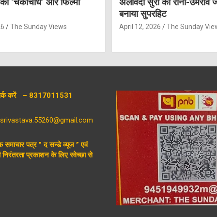
 की ‘चकाचौंध’ और फिल्मी
अलविदा सुरों की रानी-उमराव 
बनाया सुपरहिट
26
The Sunday Views
April 12, 2026
The Sunday Vie
संपर्क करें – 8317011531
aysrivastava.55260@gmail.com
िक समाचार पत्र ” द सन्डे व्यूज ” एवं
निरंतरता प्रकाशन के लिए स्वेच्छा से