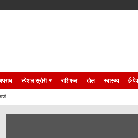
अपराध
स्पेशल स्रोरी
राशिफल
खेल
स्वास्थ्य
ई-पे
दर्ज