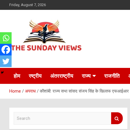
Skip
Friday, August 7, 2026
to
content
Daily Hindi News
The Sunday views
होम
रष्ट्रीय
अंतरराष्ट्रीय
राज्य
राजनीति
Home
अपराध
कौशांबी: राज्य सभा सांसद संजय सिंह के खिलाफ एफआईआर 
S
e
a