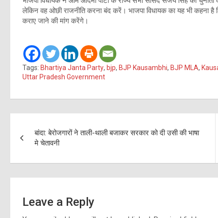
भाजपा विधायक ने आम आदमी पार्टी के राज्य सभा सांसद संजय सिंह को चुनौती देते
लेकिन वह ओछी राजनीति करना बंद करें। भाजपा विधायक का यह भी कहना है कि 
कराए जाने की मांग करेंगे।
Tags:
Bhartiya Janta Party
,
bjp
,
BJP Kausambhi
,
BJP MLA
,
Kaus
Uttar Pradesh Government
Post
बांदा: बेरोजगारों ने ताली-थाली बजाकर सरकार को दी उसी की भाषा
navigation
मे चेतावनी
Leave a Reply