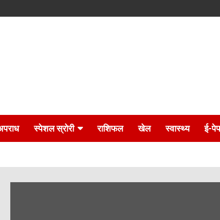
अपराध
स्पेशल स्रोरी
राशिफल
खेल
स्वास्थ्य
ई-पे