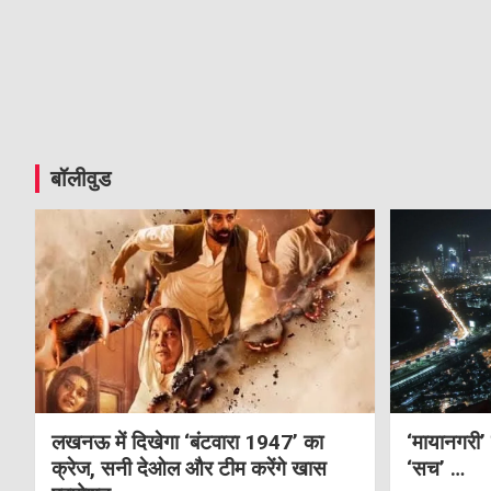
बॉलीवुड
लखनऊ में दिखेगा ‘बंटवारा 1947’ का
‘मायानगरी’
क्रेज, सनी देओल और टीम करेंगे खास
‘सच’ …