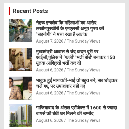
c
Recent Posts
h
नेहरू इन्क्लेव कि महिलाओं का आरोप:
लखीमपुरखीरी के एमएलसी अनूप गुप्ता की
‘सहयोगी’ ने मचा रखा है आतंक
August 7, 2026
The Sunday Views
मुख्यमंत्री आवास से चंद कदम दूरी पर
आईजी,पुलिस ने ‘फर्जी’ ‘भर्ती बोर्ड’ बनाकर 150
मृतक आश्रितों भर्ती कर दी
August 6, 2026
The Sunday Views
भावुक हुईं मायावतीं-भाई तो बहुत बने, सब छोड़कर
चले गए, पर उमाशंकर नहीं गए
August 6, 2026
The Sunday Views
गाजियाबाद के अंसल प्रॉजेक्ट में 1600 से ज्यादा
बायर्स की बंधी घर मिलने की उम्मीद
August 6, 2026
The Sunday Views