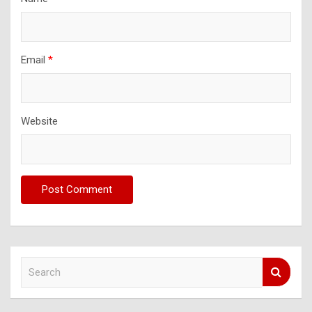
Email
*
Website
S
e
a
r