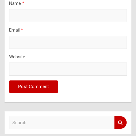
Name
*
Email
*
Website
S
e
a