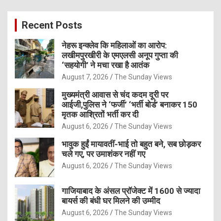
r
c
Recent Posts
h
नेहरू इन्क्लेव कि महिलाओं का आरोप:
लखीमपुरखीरी के एमएलसी अनूप गुप्ता की
‘सहयोगी’ ने मचा रखा है आतंक
August 7, 2026
The Sunday Views
मुख्यमंत्री आवास से चंद कदम दूरी पर
आईजी,पुलिस ने ‘फर्जी’ ‘भर्ती बोर्ड’ बनाकर 150
मृतक आश्रितों भर्ती कर दी
August 6, 2026
The Sunday Views
भावुक हुईं मायावतीं-भाई तो बहुत बने, सब छोड़कर
चले गए, पर उमाशंकर नहीं गए
August 6, 2026
The Sunday Views
गाजियाबाद के अंसल प्रॉजेक्ट में 1600 से ज्यादा
बायर्स की बंधी घर मिलने की उम्मीद
August 6, 2026
The Sunday Views