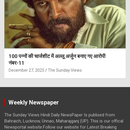
100 पन्नों की चार्जशीट में अल्लू अर्जुन बनाए गए आरोपी
नंबर-11
December 27, 2025
The Sunday Views
Weekly Newspaper
The Sunday Views Hindi Daily NewsPaper Is publised from
Bahraich, Lucknow, Unnao, Maharajganj (UP). This is our offical
Newsportal website.Follow our website for Latest Breaking