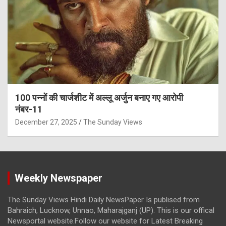
100 पन्नों की चार्जशीट में अल्लू अर्जुन बनाए गए आरोपी
नंबर-11
December 27, 2025
The Sunday Views
Weekly Newspaper
The Sunday Views Hindi Daily NewsPaper Is publised from
Bahraich, Lucknow, Unnao, Maharajganj (UP). This is our offical
Newsportal website.Follow our website for Latest Breaking