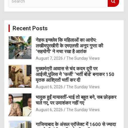
e
a
r
c
Recent Posts
h
नेहरू इन्क्लेव कि महिलाओं का आरोप:
लखीमपुरखीरी के एमएलसी अनूप गुप्ता की
‘सहयोगी’ ने मचा रखा है आतंक
August 7, 2026
The Sunday Views
मुख्यमंत्री आवास से चंद कदम दूरी पर
आईजी,पुलिस ने ‘फर्जी’ ‘भर्ती बोर्ड’ बनाकर 150
मृतक आश्रितों भर्ती कर दी
August 6, 2026
The Sunday Views
भावुक हुईं मायावतीं-भाई तो बहुत बने, सब छोड़कर
चले गए, पर उमाशंकर नहीं गए
August 6, 2026
The Sunday Views
गाजियाबाद के अंसल प्रॉजेक्ट में 1600 से ज्यादा