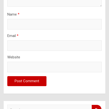
Name
*
Email
*
Website
S