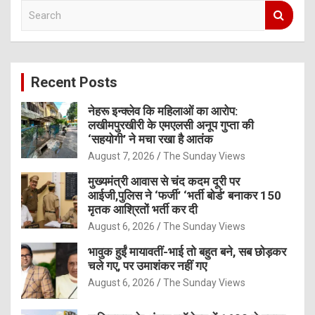
S
e
a
r
c
Recent Posts
h
नेहरू इन्क्लेव कि महिलाओं का आरोप:
लखीमपुरखीरी के एमएलसी अनूप गुप्ता की
‘सहयोगी’ ने मचा रखा है आतंक
August 7, 2026
The Sunday Views
मुख्यमंत्री आवास से चंद कदम दूरी पर
आईजी,पुलिस ने ‘फर्जी’ ‘भर्ती बोर्ड’ बनाकर 150
मृतक आश्रितों भर्ती कर दी
August 6, 2026
The Sunday Views
भावुक हुईं मायावतीं-भाई तो बहुत बने, सब छोड़कर
चले गए, पर उमाशंकर नहीं गए
August 6, 2026
The Sunday Views