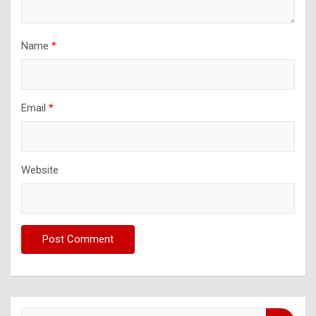
Name
*
Email
*
Website
S