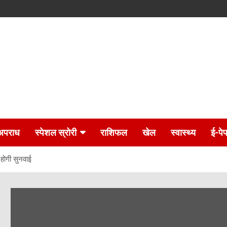
अपराध
स्पेशल स्रोरी
राशिफल
खेल
स्वास्थ्य
ई-पे
 होगी सुनवाई